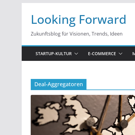
Zum
Looking Forward
Inhalt
springen
Zukunftsblog für Visionen, Trends, Ideen
STARTUP-KULTUR
E-COMMERCE
M
Deal-Aggregatoren