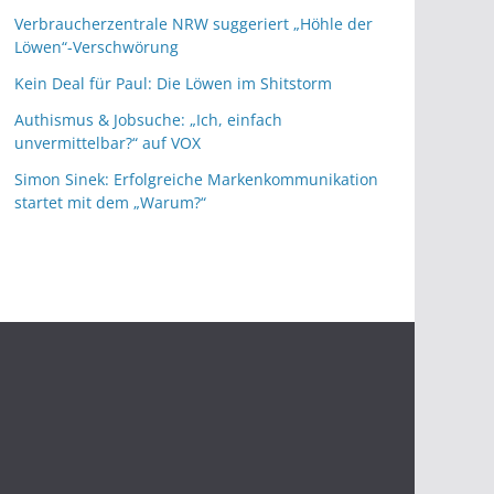
Verbraucherzentrale NRW suggeriert „Höhle der
Löwen“-Verschwörung
Kein Deal für Paul: Die Löwen im Shitstorm
Authismus & Jobsuche: „Ich, einfach
unvermittelbar?“ auf VOX
Simon Sinek: Erfolgreiche Markenkommunikation
startet mit dem „Warum?“