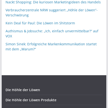
Nackt Shopping: Die kuriosen Marketingideen des Handels
Verbraucherzentrale NRW suggeriert „Höhle der Löwen“-
Verschwörung
Kein Deal für Paul: Die Löwen im Shitstorm
Authismus & Jobsuche: „Ich, einfach unvermittelbar?“ auf
VOX
Simon Sinek: Erfolgreiche Markenkommunikation startet
mit dem „Warum?“
Die Höhle der Löwen
Die Höhle der Löwen Produkte