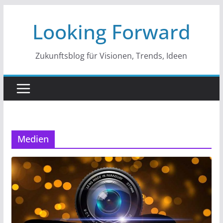
Zum
Looking Forward
Inhalt
springen
Zukunftsblog für Visionen, Trends, Ideen
Medien