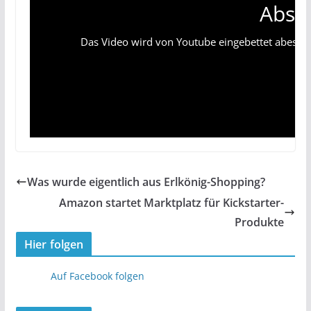
Absp
Das Video wird von Youtube eingebettet abespielt
Was wurde eigentlich aus Erlkönig-Shopping?
Amazon startet Marktplatz für Kickstarter-
Produkte
Hier folgen
Auf Facebook folgen