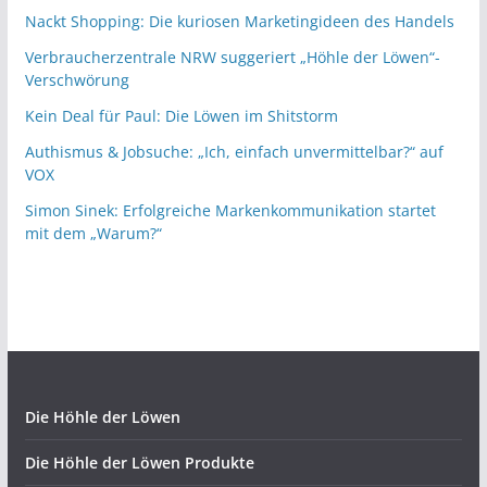
Nackt Shopping: Die kuriosen Marketingideen des Handels
Verbraucherzentrale NRW suggeriert „Höhle der Löwen“-
Verschwörung
Kein Deal für Paul: Die Löwen im Shitstorm
Authismus & Jobsuche: „Ich, einfach unvermittelbar?“ auf
VOX
Simon Sinek: Erfolgreiche Markenkommunikation startet
mit dem „Warum?“
Die Höhle der Löwen
Die Höhle der Löwen Produkte