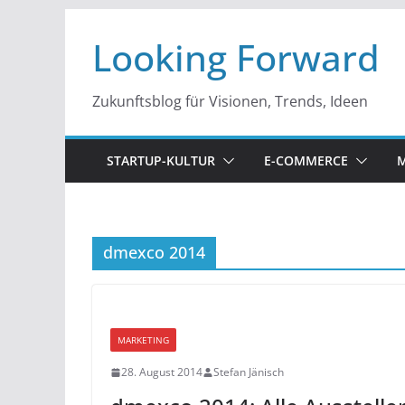
Zum
Looking Forward
Inhalt
springen
Zukunftsblog für Visionen, Trends, Ideen
STARTUP-KULTUR
E-COMMERCE
M
dmexco 2014
MARKETING
28. August 2014
Stefan Jänisch