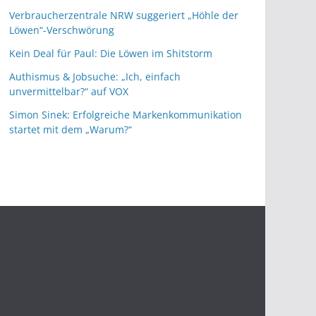
Verbraucherzentrale NRW suggeriert „Höhle der
Löwen“-Verschwörung
Kein Deal für Paul: Die Löwen im Shitstorm
Authismus & Jobsuche: „Ich, einfach
unvermittelbar?“ auf VOX
Simon Sinek: Erfolgreiche Markenkommunikation
startet mit dem „Warum?“