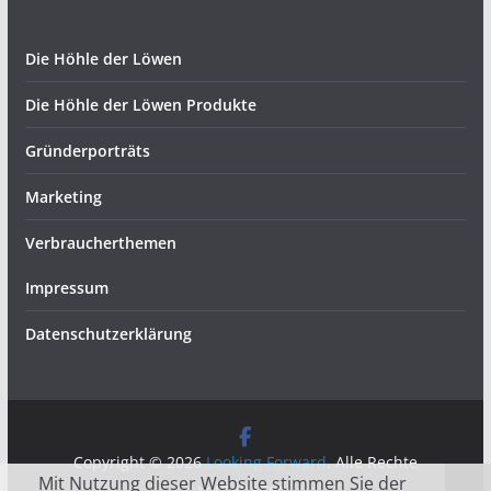
Die Höhle der Löwen
Die Höhle der Löwen Produkte
Gründerporträts
Marketing
Verbraucherthemen
Impressum
Datenschutzerklärung
Copyright © 2026
Looking Forward
. Alle Rechte
Mit Nutzung dieser Website stimmen Sie der
vorbehalten.