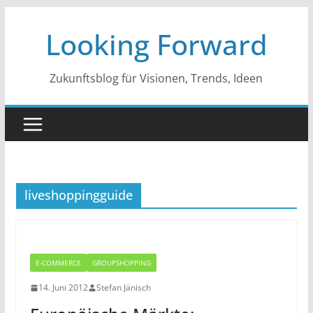
Zum
Looking Forward
Inhalt
springen
Zukunftsblog für Visionen, Trends, Ideen
liveshoppingguide
E-COMMERCE
GROUPSHOPPING
14. Juni 2012
Stefan Jänisch