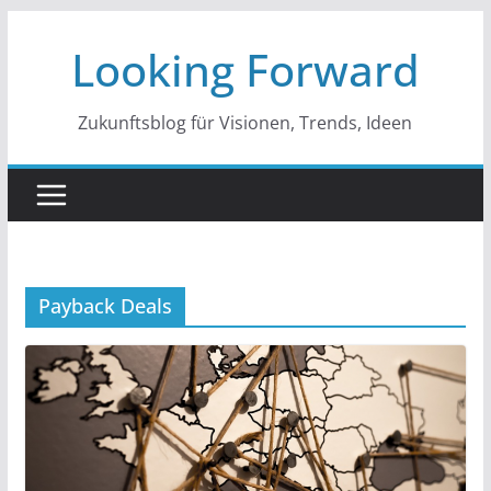
Zum
Looking Forward
Inhalt
springen
Zukunftsblog für Visionen, Trends, Ideen
Payback Deals