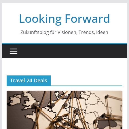
Zum
Looking Forward
Inhalt
springen
Zukunftsblog für Visionen, Trends, Ideen
Travel 24 Deals