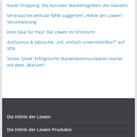
Nackt Shopping: Die kuriosen Marketingideen des Handels
Verbraucherzentrale NRW suggeriert „Höhle der Löwen“-
Verschwörung
Kein Deal für Paul: Die Löwen im Shitstorm
Authismus & Jobsuche: „Ich, einfach unvermittelbar?“ auf
VOX
Simon Sinek: Erfolgreiche Markenkommunikation startet
mit dem „Warum?“
Die Höhle der Löwen
Die Höhle der Löwen Produkte