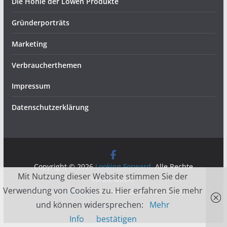
Die Höhle der Löwen Produkte
Gründerporträts
Marketing
Verbraucherthemen
Impressum
Datenschutzerklärung
Copyright © 2026
Looking Forward
. Alle Rechte
Mit Nutzung dieser Website stimmen Sie der
vorbehalten.
Verwendung von Cookies zu. Hier erfahren Sie mehr
Theme:
ColorMag
von ThemeGrill. Präsentiert von
und können widersprechen:
Mehr
WordPress
.
Info
bestätigen