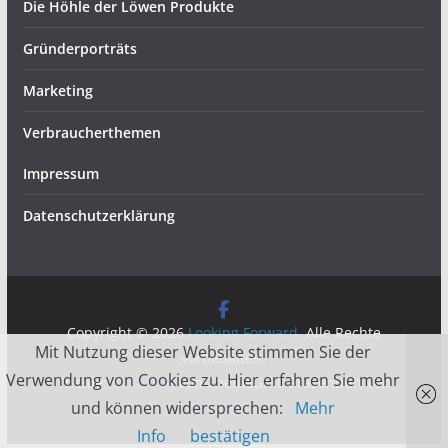
Die Höhle der Löwen Produkte
Gründerporträts
Marketing
Verbraucherthemen
Impressum
Datenschutzerklärung
Copyright © 2026
Looking Forward
. Alle Rechte
Mit Nutzung dieser Website stimmen Sie der
vorbehalten.
Verwendung von Cookies zu. Hier erfahren Sie mehr
Theme:
ColorMag
von ThemeGrill. Präsentiert von
und können widersprechen:
Mehr
WordPress
.
Info
bestätigen