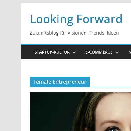
Zum
Looking Forward
Inhalt
springen
Zukunftsblog für Visionen, Trends, Ideen
STARTUP-KULTUR
E-COMMERCE
M
Female Entrepreneur