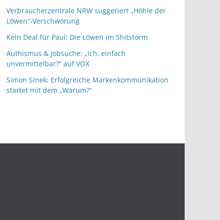
Verbraucherzentrale NRW suggeriert „Höhle der
Löwen“-Verschwörung
Kein Deal für Paul: Die Löwen im Shitstorm
Authismus & Jobsuche: „Ich, einfach
unvermittelbar?“ auf VOX
Simon Sinek: Erfolgreiche Markenkommunikation
startet mit dem „Warum?“