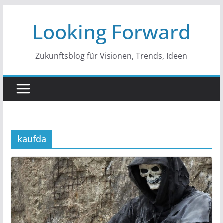
Zum
Looking Forward
Inhalt
springen
Zukunftsblog für Visionen, Trends, Ideen
kaufda