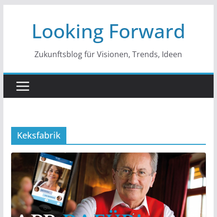
Zum
Looking Forward
Inhalt
springen
Zukunftsblog für Visionen, Trends, Ideen
Keksfabrik