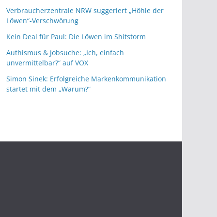
Verbraucherzentrale NRW suggeriert „Höhle der
Löwen“-Verschwörung
Kein Deal für Paul: Die Löwen im Shitstorm
Authismus & Jobsuche: „Ich, einfach
unvermittelbar?“ auf VOX
Simon Sinek: Erfolgreiche Markenkommunikation
startet mit dem „Warum?“