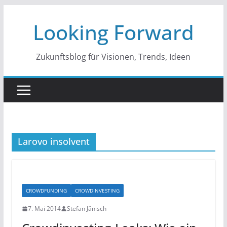
Zum
Looking Forward
Inhalt
springen
Zukunftsblog für Visionen, Trends, Ideen
Larovo insolvent
CROWDFUNDING
CROWDINVESTING
7. Mai 2014
Stefan Jänisch