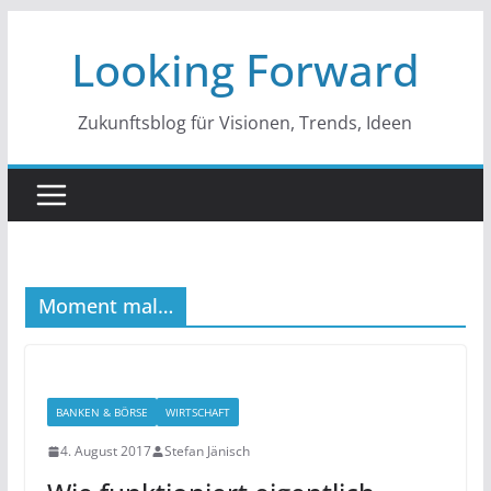
Zum
Looking Forward
Inhalt
springen
Zukunftsblog für Visionen, Trends, Ideen
Moment mal…
BANKEN & BÖRSE
WIRTSCHAFT
4. August 2017
Stefan Jänisch