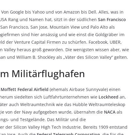
 Von Google bis Yahoo und von Amazon bis Dell. Alles, was in
 USA Rang und Namen hat, sitzt in der südlichen
San Francisco
e San Francisco, San Jose, Mountain View und Palo Alto als
giefirmen sind hier ansässig und wie einst die Goldgräber im
d der Venture Capital Firmen zu schürfen. Facebook, UBER,
n Valley heraus groß geworden. Die wenigsten wissen aber, wie
 und William B. Shockley als „Väter des Silicon Valley“ gelten.
em Militärflughafen
m
Moffett Federal Airfield
(ehemals Airbase Sunnyvale) einen
en herum siedelten sich Luftfahrtunternehmen wie
Lockheed
an,
 später auch Weltraumtechnik wie das Hubble Weltraumteleskop
ogie von der Navy aufgegeben wurde, übernahm die
NACA
als
ungs- und Testgelände. Das Militär und die
r der Silicon Valley High Tech Industrie. Bereits 1909 entstand
San Jose. Auch die
Federal Telegraph Corporation
, die für die