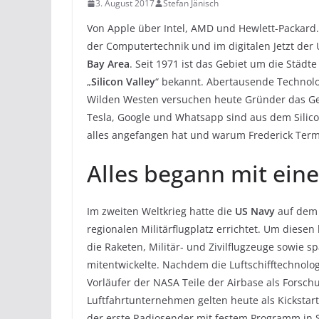
3. August 2017
Stefan Jänisch
Von Apple über Intel, AMD und Hewlett-Packard.
der Computertechnik und im digitalen Jetzt der
Bay Area
. Seit 1971 ist das Gebiet um die Städt
„
Silicon Valley
“ bekannt. Abertausende Technolo
Wilden Westen versuchen heute Gründer das Gel
Tesla, Google und Whatsapp sind aus dem Silico
alles angefangen hat und warum Frederick Terman
Alles begann mit ein
Im zweiten Weltkrieg hatte die
US Navy
auf de
regionalen Militärflugplatz errichtet. Um dies
die Raketen, Militär- und Zivilflugzeuge sowie
mitentwickelte. Nachdem die Luftschifftechnol
Vorläufer der NASA Teile der Airbase als Forsch
Luftfahrtunternehmen gelten heute als Kickstarte
der erste Radiosender mit festem Programm in 