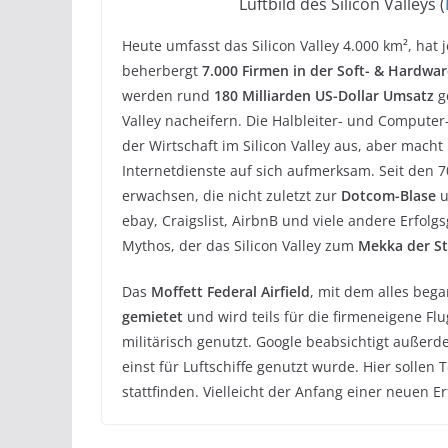
Luftbild des Silicon Valleys (
Heute umfasst das Silicon Valley 4.000 km², hat 
beherbergt
7.000 Firmen in der Soft- & Hardwa
werden rund
180 Milliarden US-Dollar Umsatz
g
Valley nacheifern. Die Halbleiter- und Compute
der Wirtschaft im Silicon Valley aus, aber macht
Internetdienste auf sich aufmerksam. Seit den 
erwachsen, die nicht zuletzt zur
Dotcom-Blase
u
ebay, Craigslist, AirbnB und viele andere Erfolgs
Mythos, der das Silicon Valley zum
Mekka der S
Das
Moffett Federal Airfield
, mit dem alles bega
gemietet
und wird teils für die firmeneigene Flu
militärisch genutzt. Google beabsichtigt außer
einst für Luftschiffe genutzt wurde. Hier sollen 
stattfinden. Vielleicht der Anfang einer neuen E