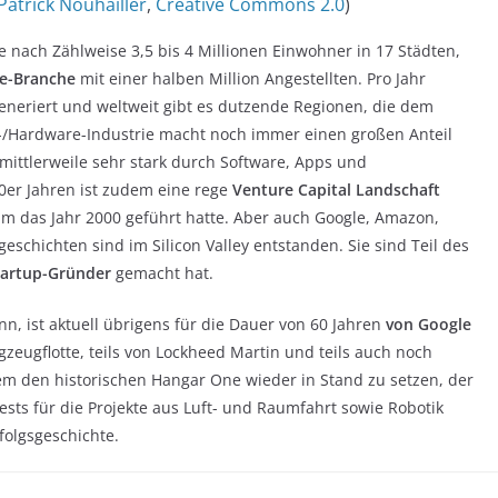
Patrick Nouhailler
,
Creative Commons 2.0
)
je nach Zählweise 3,5 bis 4 Millionen Einwohner in 17 Städten,
re-Branche
mit einer halben Million Angestellten. Pro Jahr
eneriert und weltweit gibt es dutzende Regionen, die dem
r-/Hardware-Industrie macht noch immer einen großen Anteil
 mittlerweile sehr stark durch Software, Apps und
70er Jahren ist zudem eine rege
Venture Capital Landschaft
m das Jahr 2000 geführt hatte. Aber auch Google, Amazon,
geschichten sind im Silicon Valley entstanden. Sie sind Teil des
tartup-Gründer
gemacht hat.
nn, ist aktuell übrigens für die Dauer von 60 Jahren
von Google
gzeugflotte, teils von Lockheed Martin und teils auch noch
dem den historischen Hangar One wieder in Stand zu setzen, der
Tests für die Projekte aus Luft- und Raumfahrt sowie Robotik
rfolgsgeschichte.