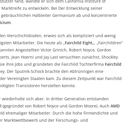
tützer fand, wandte er sich dem California Institure of
 Marktreife zu entwickeln. Bei Der Entwicklung seiner
s gebräuchlichen Halbleiter Germanium ab und konzentrierte
licium
.
llen Vierschichtdioden, erwies sich als kompliziert und wenig
igsten Mitarbeiter. Die heute als „
Fairchild Eight
„, „Fairchildren“
ekannten Angestellten Victor Grinich, Robert Noyce, Gordon
berts, Jean Hoerni und Jay Last versuchten zunächst, Shockley
sie ihre Jobs und gründeten die Fairchild Tochterfirma
Fairchild
ley. Der Sputnik-Schock brachte den Abtrünnigen eine
 der Vereinigten Staaten kam. Zu diesem Zeitpunkt war Fairchild
ötigten Transistoren herstellen konnte.
wiederholte sich aber. In dritter Generation entstanden
l
(gegründet von Robert Noyce und Gordon Moore). Auch
AMD
eld ehemaliger Mitarbeiter. Durch die hohe Firmendichte und
er Marktwettbewerb und der Forschungs- und