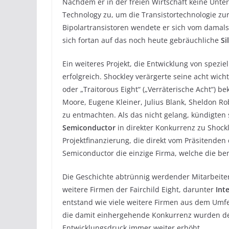
Nachdem er in der freien Wirtschaft keine Unters
Technology zu, um die Transistortechnologie zur
Bipolartransistoren wendete er sich vom damal
sich fortan auf das noch heute gebräuchliche
Si
Ein weiteres Projekt, die Entwicklung von spezie
erfolgreich. Shockley verärgerte seine acht wicht
oder „Traitorous Eight“ („Verräterische Acht“) b
Moore, Eugene Kleiner, Julius Blank, Sheldon Ro
zu entmachten. Als das nicht gelang, kündigten 
Semiconductor
in direkter Konkurrenz zu Shock
Projektfinanzierung, die direkt vom Präsitenden
Semiconductor die einzige Firma, welche die ben
Die Geschichte abtrünnig werdender Mitarbeiter 
weitere Firmen der Fairchild Eight, darunter
Inte
entstand wie viele weitere Firmen aus dem Umf
die damit einhergehende Konkurrenz wurden d
Entwicklungsdruck immer weiter erhöht.