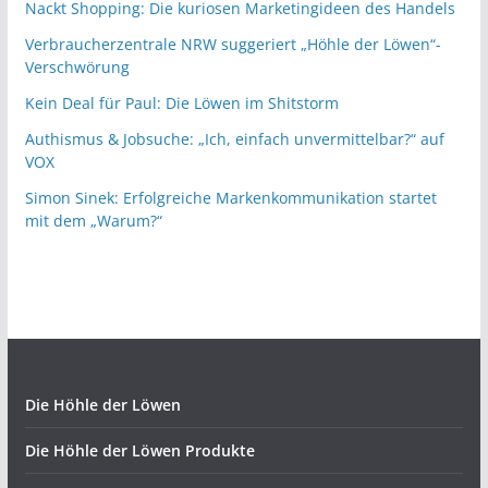
Nackt Shopping: Die kuriosen Marketingideen des Handels
Verbraucherzentrale NRW suggeriert „Höhle der Löwen“-
Verschwörung
Kein Deal für Paul: Die Löwen im Shitstorm
Authismus & Jobsuche: „Ich, einfach unvermittelbar?“ auf
VOX
Simon Sinek: Erfolgreiche Markenkommunikation startet
mit dem „Warum?“
Die Höhle der Löwen
Die Höhle der Löwen Produkte