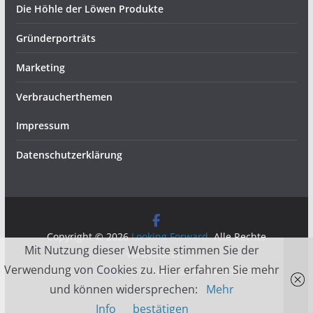
Die Höhle der Löwen Produkte
Gründerporträts
Marketing
Verbraucherthemen
Impressum
Datenschutzerklärung
Copyright © 2026
Looking Forward
. Alle Rechte
Mit Nutzung dieser Website stimmen Sie der
vorbehalten.
Verwendung von Cookies zu. Hier erfahren Sie mehr
Theme:
ColorMag
von ThemeGrill. Präsentiert von
und können widersprechen:
Mehr
WordPress
.
Info
bestätigen