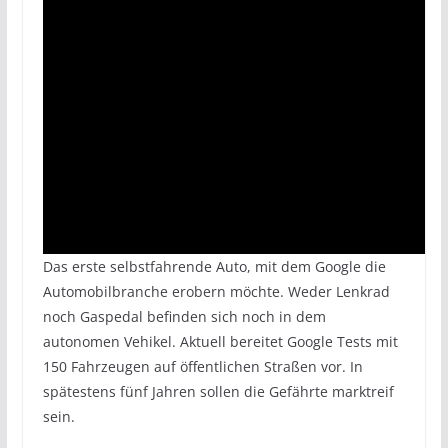
Das erste selbstfahrende Auto, mit dem Google die
Automobilbranche erobern möchte. Weder Lenkrad
noch Gaspedal befinden sich noch in dem
autonomen Vehikel. Aktuell bereitet Google Tests mit
150 Fahrzeugen auf öffentlichen Straßen vor. In
spätestens fünf Jahren sollen die Gefährte marktreif
sein.