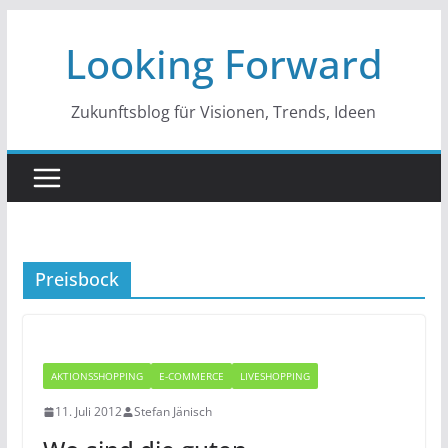
Zum
Looking Forward
Inhalt
springen
Zukunftsblog für Visionen, Trends, Ideen
Preisbock
AKTIONSSHOPPING
E-COMMERCE
LIVESHOPPING
11. Juli 2012
Stefan Jänisch