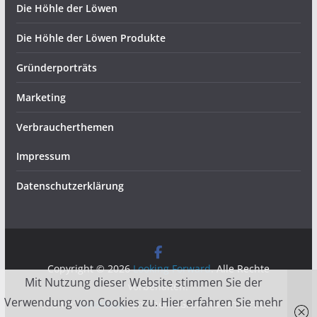
Die Höhle der Löwen
Die Höhle der Löwen Produkte
Gründerporträts
Marketing
Verbraucherthemen
Impressum
Datenschutzerklärung
Copyright © 2026
Looking Forward
. Alle Rechte
Mit Nutzung dieser Website stimmen Sie der
vorbehalten.
Verwendung von Cookies zu. Hier erfahren Sie mehr
Theme:
ColorMag
von ThemeGrill. Präsentiert von